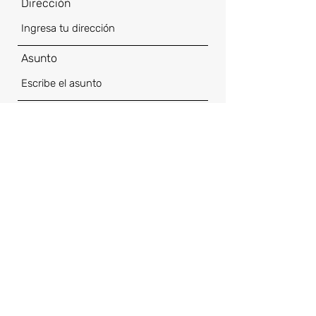
Dirección
Asunto
Mensaje
Enviar
antonio.ochoa@40feit.com.mx